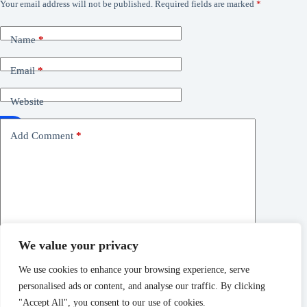
Your email address will not be published.
Required fields are marked
*
Name
*
Email
*
Website
Add Comment
*
We value your privacy
Save my name, email, and website in this browser for the
next time I comment.
We use cookies to enhance your browsing experience, serve
personalised ads or content, and analyse our traffic. By clicking
Post Comment
"Accept All", you consent to our use of cookies.