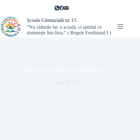
Școala Gimnazială nr. 15
”Nu zidurile fac o școală, ci spiritul ce
domnește într-însa.” ( Regele Ferdinand I )
Hotărâri ale Consiliului de Administrație
May 18, 2026